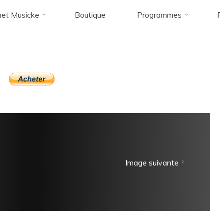
et Musicke
Boutique
Programmes
Accueil
Boutique
btn_buynow_LG
btn_buynow_LG
Image suivante