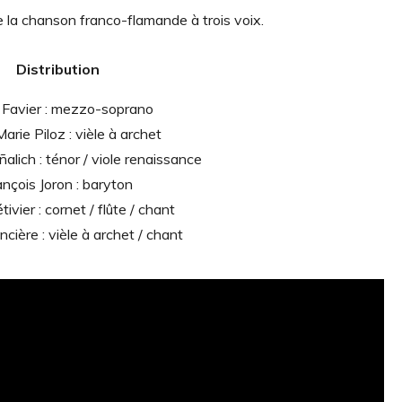
 la chanson franco-flamande à trois voix.​​
Distribution
 Favier : mezzo-soprano
rie Piloz : vièle à archet
alich : ténor / viole renaissance
ançois Joron : baryton
tivier : cornet / flûte / chant
cière : vièle à archet / chant