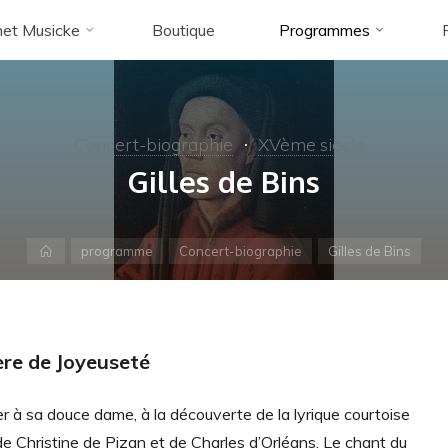
et Musicke
Boutique
Programmes
Concert-biographie
XVème siècle
Gilles de Bins
Accueil
programme
Concert-biographie
Gilles de Bins
e de Joyeuseté​​​​​​​​​​​​
r à sa douce dame, à la découverte de la lyrique courtoise
 Christine de Pizan et de Charles d’Orléans. Le chant du