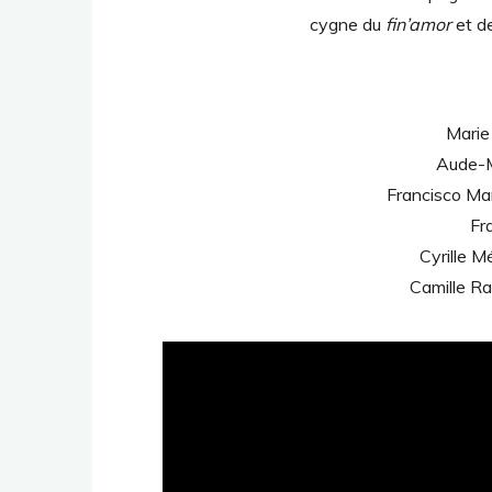
cygne du
fin’amor
et de
Marie
Aude-Ma
Francisco Mañ
Fr
Cyrille Mé
Camille Ran