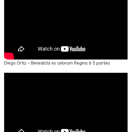
14 mai 2023 @ 21 h 00
La Courroie – D. Ortiz,
Caleidoscopio
12 octobre 2022 @ 20 h 22
à
La Courroie
La Courroie – D. Ortiz,
Caleidoscopio
Diego Ortiz – Benedicta es celorum Regina à 5 parties
11 octobre 2022 @ 20 h 22
à
La Courroie
Les Musicales de Normandie – D.
Ortiz, Caleidoscopio
12 août 2022 @ 20 h 30
à
église Saint-Etienne de
Fécamp
Festival d’Asfeld – D. Ortiz,
Caleidoscopio
3 juillet 2022 @ 17 h 30
à
Asfeld