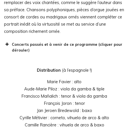
remplacer des voix chantées, comme le suggère l’auteur dans
sa préface. Chansons polyphoniques, pièces d’orgue jouées en
consort de cordes ou madrigaux ornés viennent compléter ce
portrait inédit où la virtuosité se met au service d’une
composition richement ornée.
Concerts passés et à venir de ce programme (cliquer pour
dérouler)
Festival Alte Musik Knechtsteden
Distribution
(à l’espagnole !)
(Allemagne) – D. Ortiz,
Caleidoscopio
Marie Favier : alto
Aude-Marie Piloz : viola da gamba & tiple
26 septembre 2025 @ 20 h 00
à
Klosterbasilika
Francisco Mañalich : tenor & viola da gamba
Knechtsteden (Allemagne)
François Joron : tenor
Festival Laus Polyphoniae /
Jan Jeroen Bredewold : baxo
AMUZ (Belgique) – D. Ortiz,
Cyrille Métivier : corneto, vihuela de arco & alto
Caleidoscopio
Camille Rancière : vihuela de arco & baxo