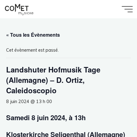
Aller
au
Accueil
Évènement
Comet
Landshuter Hofmusik Tage (Allemagne) – D. Ortiz,
contenu
Caleidoscopio
Musicke
« Tous les Évènements
Cet évènement est passé.
Landshuter Hofmusik Tage
(Allemagne) – D. Ortiz,
Caleidoscopio
8 juin 2024 @ 13 h 00
Samedi 8 juin 2024, à 13h
Klosterkirche Seligenthal (Allemagne)