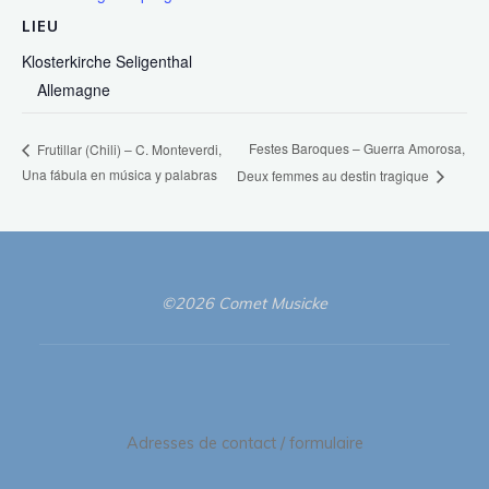
LIEU
Klosterkirche Seligenthal
Allemagne
Festes Baroques – Guerra Amorosa,
Frutillar (Chili) – C. Monteverdi,
Una fábula en música y palabras
Deux femmes au destin tragique
©2026 Comet Musicke
Adresses de contact / formulaire