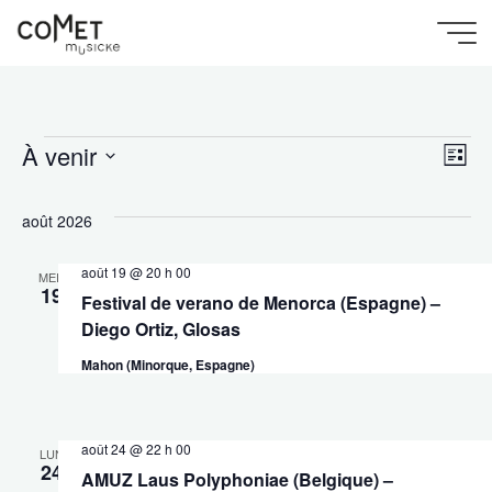
Aller
au
Accueil
Comet
contenu
Évènements
Musicke
À venir
Évènements
Na
Nav
Liste
Sélectionnez
de
une
par
août 2026
date.
vu
août 19 @ 20 h 00
con
MER
19
Festival de verano de Menorca (Espagne) –
Év
Diego Ortiz, Glosas
Mahon (Minorque, Espagne)
août 24 @ 22 h 00
LUN
24
AMUZ Laus Polyphoniae (Belgique) –