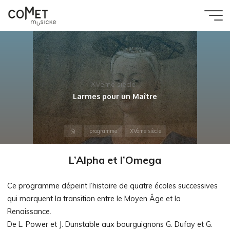
Aller
au
Comet
contenu
Musicke
XVème siècle
Larmes pour un Maître
Accueil
programme
XVème siècle
L’Alpha et l’Omega
Ce programme dépeint l’histoire de quatre écoles successives
qui marquent la transition entre le Moyen Âge et la
Renaissance.
De L. Power et J. Dunstable aux bourguignons G. Dufay et G.