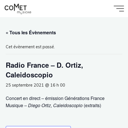
Aller
au
Accueil
Évènement
Comet
contenu
Radio France – D. Ortiz, Caleidoscopio
Musicke
« Tous les Évènements
Cet évènement est passé.
Radio France – D. Ortiz,
Caleidoscopio
25 septembre 2021 @ 16 h 00
Concert en direct – émission Générations France
Musique –
Diego Ortiz, Caleidoscopio
(extraits)