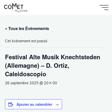
Aller
au
Accueil
Évènement
Comet
Festival Alte Musik Knechtsteden (Allemagne) –
contenu
D. Ortiz, Caleidoscopio
Musicke
« Tous les Évènements
Cet évènement est passé.
Festival Alte Musik Knechtsteden
(Allemagne) – D. Ortiz,
Caleidoscopio
26 septembre 2025 @ 20 h 00
Ajouter au calendrier