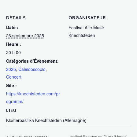
DÉTAILS
ORGANISATEUR
Date :
Festival Alte Musik
Knechtsteden
26 septembre 2025
Heure :
20 h 00
Catégories d’Évènement:
2025
,
Caleidoscopio
,
Concert
Site :
https://knechtsteden.com/pr
ogramm/
LIEU
Klosterbasilika Knechtsteden (Allemagne)
festival Baroque en Forez (Marols) –
Voix et Route Romane –