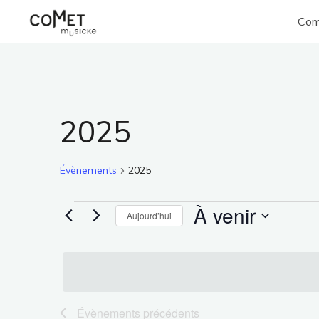
Aller
Com
au
Comet
contenu
Musicke
2025
Évènements
2025
À venir
Évènements
Aujourd’hui
Sélectionnez
une
date.
Évènements
précédents