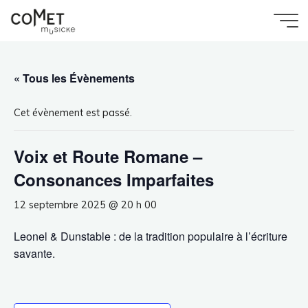
Aller
au
Accueil
Évènement
Comet
contenu
Voix et Route Romane – Consonances Imparfaites
Musicke
« Tous les Évènements
Cet évènement est passé.
Voix et Route Romane –
Consonances Imparfaites
12 septembre 2025 @ 20 h 00
Leonel & Dunstable : de la tradition populaire à l’écriture
savante.