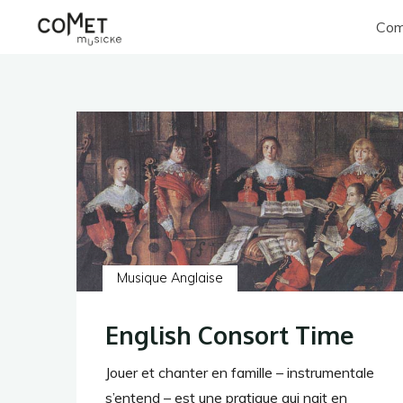
Aller
Com
au
Comet
contenu
Musicke
Musique Anglaise
English Consort Time
Jouer et chanter en famille – instrumentale
s’entend – est une pratique qui nait en