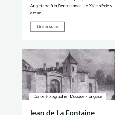
Angleterre à la Renaissance. Le XVIe siècle y
est un …
"English
Lire la suite
Consort
Time"
Concert-biographie
Musique Française
Jean de La Fontaine