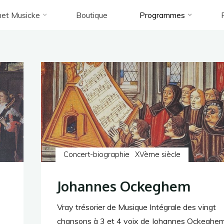
et Musicke
Boutique
Programmes
Accueil
(Pages 2)
Archives de la catégorie « programme »
programme
Concert-biographie
XVème siècle
Johannes Ockeghem
Vray trésorier de Musique Intégrale des vingt
chansons à 3 et 4 voix de Johannes Ockeghe