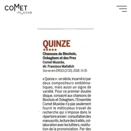
Aller
au
Accueil
diffusion
critique
Classica - 5 étoiles pour Quinze !
Comet
contenu
Classica_Quinze
Musicke