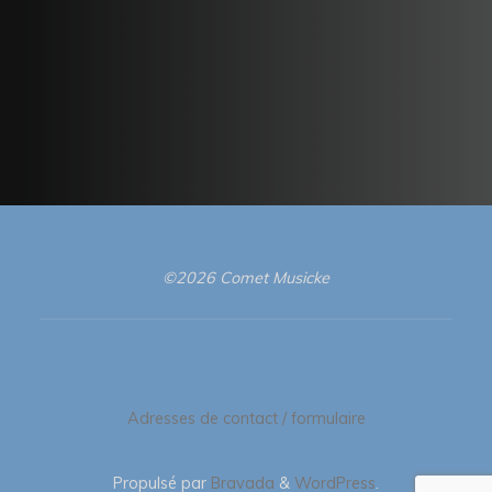
©2026 Comet Musicke
Adresses de contact / formulaire
Propulsé par
Bravada
&
WordPress
.