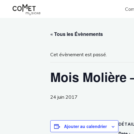
Aller
Com
au
Comet
M
contenu
Musicke
« Tous les Évènements
Cet évènement est passé.
Mois Molière –
24 juin 2017
DÉTAI
Ajouter au calendrier
Date :