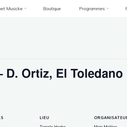
et Musicke
Boutique
Programmes
Accueil
Évènement
Mois Molière – D. Ortiz, El Toledano
ois Molière – D. Ortiz, El Toleda
 D. Ortiz, El Toledano
LS
LIEU
ORGANISATEU
Temple Hoche
Mois Molière