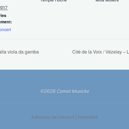
2017
ies
ement:
oncert
 alla viola da gamba
Cité de la Voix / Vézelay 
©2026 Comet Musicke
Adresses de contact / formulaire