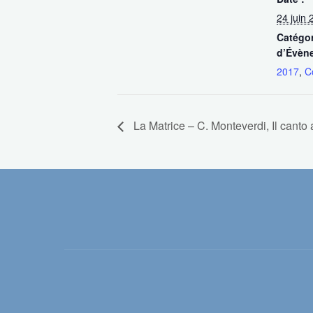
24 juin 
Catégor
d’Évèn
2017
,
C
La Matrice – C. Monteverdi, Il canto