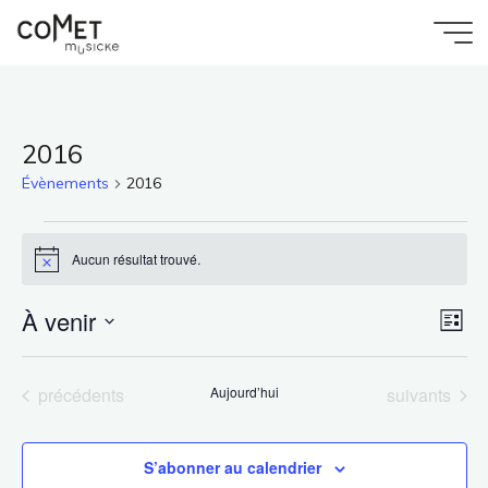
Aller
au
Accueil
Comet
contenu
Évènements
Musicke
2016
Évènements
2016
Évènements
Aucun résultat trouvé.
Notice
À venir
Na
Nav
Liste
Sélectionnez
de
une
par
Évènements
Évènements
précédents
Aujourd’hui
suivants
date.
vu
con
S’abonner au calendrier
Év