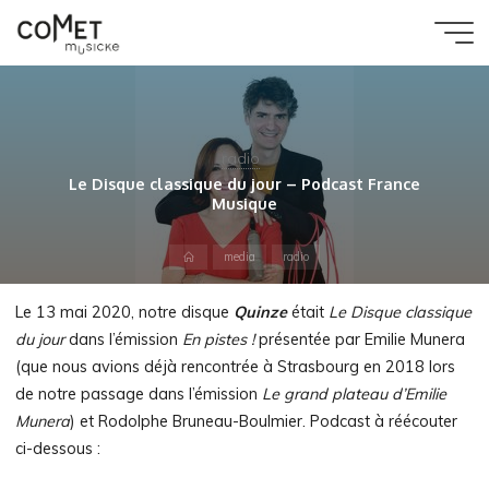
Aller
au
Comet
contenu
Musicke
radio
Le Disque classique du jour – Podcast France
Musique
Accueil
media
radio
Le 13 mai 2020, notre disque
Quinze
était
Le Disque classique
du jour
dans l’émission
En pistes !
présentée par Emilie Munera
(que nous avions déjà rencontrée à Strasbourg en 2018 lors
de notre passage dans l’émission
Le grand plateau d’Emilie
Munera
) et Rodolphe Bruneau-Boulmier. Podcast à réécouter
ci-dessous :