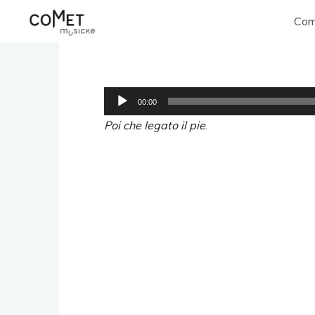
Aller
Com
au
Comet
contenu
Musicke
Lecteur
00:00
audio
Poi che legato il pie
.