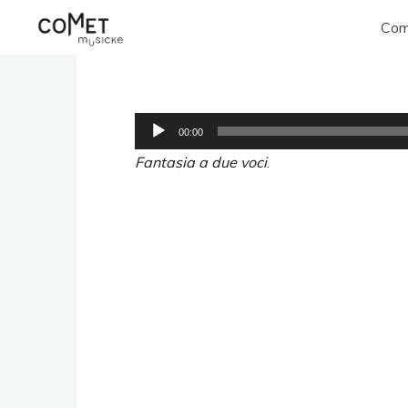
Aller
Com
au
Comet
contenu
Musicke
Lecteur
00:00
audio
Fantasia a due voci
.