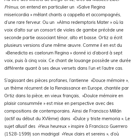
Primus
, on entend en particulier un »Salve Regina
misericordia » mêlant chants a cappella et accompagnés,
d’une rare ferveur. Ou un »Alma redemptoris Mater » où la
voix d’alto sur un consort de violes de gambe précède une
seconde partie associant ténor, alto et basse. Ortiz a écrit
plusieurs versions d’une même œuvre. Comme il en est du
»Benedicta es caelorum Regina » donné ici d’abord à sept
voix, puis à cinq voix. Ce chant de louange possède une durée
différente quant à ses deux versets dans l’un et l’autre cas.
S’agissant des pièces profanes, l’antienne »Douce mémoire »,
un thème récurrent de la Renaissance en Europe, chantée par
Ortiz dans la pièce, en vieux français, »Doulce mémoire en
plaisir consummée » est mise en perspective avec des
compositions de contemporains. Ainsi de Francisco Millán
(actif au début du XVIème) dans »Dulce y triste memoria ». Le
sujet allusif des »Yeux heureux » inspire à Francisco Guerrero
(1528-1599) son madrigal »Yeux clairs et sereins », d’où