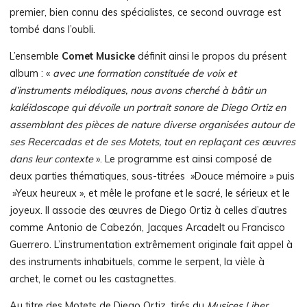
premier, bien connu des spécialistes, ce second ouvrage est
tombé dans l’oubli.
L’ensemble
Comet Musicke
définit ainsi le propos du présent
album : «
avec une formation constituée de voix et
d’instruments mélodiques, nous avons cherché à bâtir un
kaléidoscope qui dévoile un portrait sonore de Diego Ortiz en
assemblant des pièces de nature diverse organisées autour de
ses Recercadas et de ses Motets, tout en replaçant ces œuvres
dans leur contexte
». Le programme est ainsi composé de
deux parties thématiques, sous-titrées »Douce mémoire » puis
»Yeux heureux », et mêle le profane et le sacré, le sérieux et le
joyeux. Il associe des œuvres de Diego Ortiz à celles d’autres
comme Antonio de Cabezón, Jacques Arcadelt ou Francisco
Guerrero. L’instrumentation extrêmement originale fait appel à
des instruments inhabituels, comme le serpent, la vièle à
archet, le cornet ou les castagnettes.
Au titre des Motets de Diego Ortiz, tirés du
Musices Liber