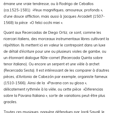
émane une vraie tendresse, ou à Rodrigo de Ceballos
(ca.1525-1581) »Yeux magnifiques, amoureux, profonds »,
d’une douce affliction, mais aussi à Jacques Arcadelt (1507-
1568) la pièce »O felici occhi miei ».
Quant aux Recercadas de Diego Ortiz, ce sont, comme les
ricercari italiens, des morceaux instrumentaux libres cultivant la
répétition. Ils mettent ici en valeur le contrepoint dans un luxe
de détail d’écriture pour une ou plusieurs violes de gambe, ou
un étonnant dialogue flûte-cornet (Recercada Quinta sobre
tenor italiano). Ou encore un serpent et une vièle à archet
(Recercada Sesta). Il est intéressant de les comparer à d’autres
pièces, d’Antonio de Cabezón par exemple, organiste fameux
(1510-1566). Ainsi de la »Pavana con su glosa »,
délicatement rythmée à la vièle, ou cette pièce »Diferencias
sobre la Pavana Italiana », sorte de variations peut-être plus
graciles.
Toutes ces musiques, naguère défendues par Jordi Savall, le