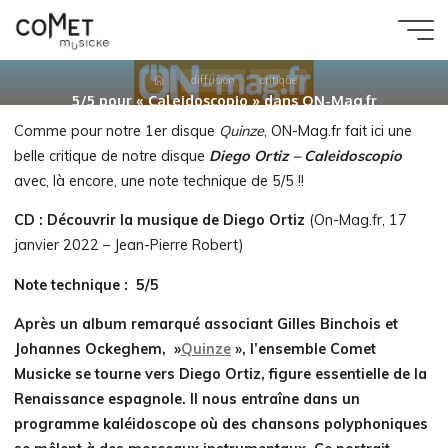
Aller
au
Comet
contenu
Musicke
critique
Accueil
diffusion
critique
5/5 pour « Caleidoscopio » dans ON-Mag.fr
Comme pour notre 1er disque
Quinze
, ON-Mag.fr fait ici une
belle critique de notre disque
Diego Ortiz – Caleidoscopio
avec, là encore, une note technique de 5/5 !!
CD : Découvrir la musique de Diego Ortiz
(On-Mag.fr, 17
janvier 2022 – Jean-Pierre Robert)
Note technique : 5/5
Après un album remarqué associant Gilles Binchois et
Johannes Ockeghem, »
Quinze
», l’ensemble Comet
Musicke se tourne vers Diego Ortiz, figure essentielle de la
Renaissance espagnole. Il nous entraîne dans un
programme kaléidoscope où des chansons polyphoniques