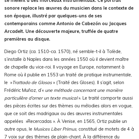
se mêlent à des morceaux instrumentaux. Ce portrait
sonore replace les œuvres du musicien dans le contexte de
son époque, illustré par quelques-uns de ses
contemporains comme Antonio de Cabezón ou Jacques
Arcadelt. Une découverte majeure, truffée de quatre
premières au disque.
Diego Ortiz (ca. 1510-ca. 1570), né semble-t-il à Tolède,
s’installe à Naples dans les années 1550 où il devient maître
de chapelle du vice-roi. Il voyage en Europe, notamment à
Rome où il publie en 1553 un traité de pratique instrumentale,
le »
Trattado de Glosas
» (Traité des Gloses). Il s’agit, selon
Frédéric Muñoz, d’«
une méthode concernant une manière
particulière d’orner un texte musical
». Le traité comporte aussi
des pièces écrites sur des thèmes ou mélodies alors en vogue,
que ce soit des madrigaux ou des œuvres instrumentales
appelées »Recercadas ». À Venise, en 1565, Ortiz publie un
autre opus, le
Musices Liber Primus
, constitué de motets de 4 à
7 voix sur des thèmes de plain-chant. À la différence du