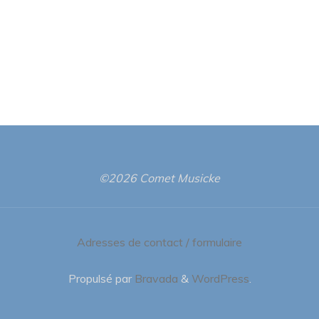
©2026 Comet Musicke
Adresses de contact / formulaire
Propulsé par
Bravada
&
WordPress
.