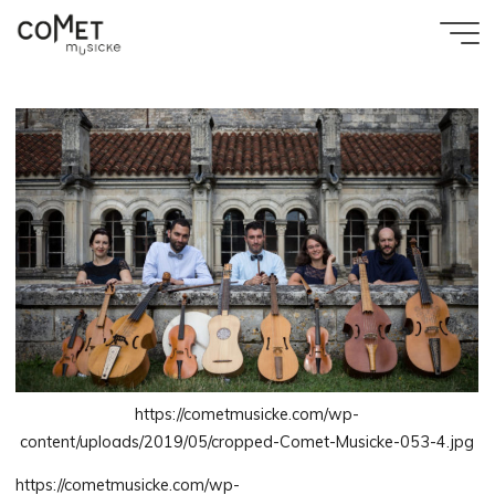
Aller
au
Accueil
cropped-Comet-Musicke-053-4.jpg
Comet
contenu
cropped-Comet-Musicke-053-4.jpg
Musicke
https://cometmusicke.com/wp-
content/uploads/2019/05/cropped-Comet-Musicke-053-4.jpg
https://cometmusicke.com/wp-