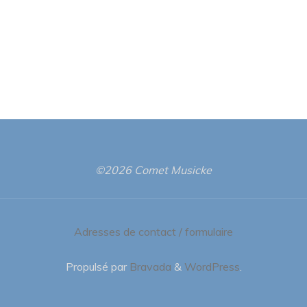
©2026 Comet Musicke
Adresses de contact / formulaire
Propulsé par
Bravada
&
WordPress
.