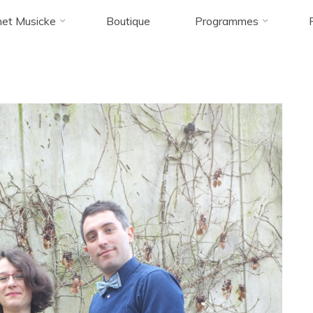
et Musicke
Boutique
Programmes
Accueil
DSCF6471
DSCF6471
DSCF6471