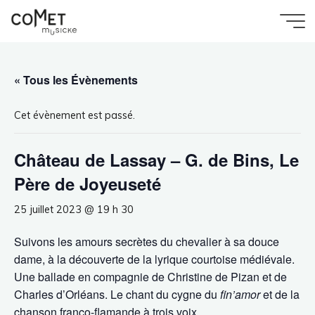
Aller
au
Accueil
Évènement
Comet
Château de Lassay – G. de Bins, Le Père de
contenu
Joyeuseté
Musicke
« Tous les Évènements
Cet évènement est passé.
Château de Lassay – G. de Bins, Le
Père de Joyeuseté
25 juillet 2023 @ 19 h 30
Suivons les amours secrètes du chevalier à sa douce
dame, à la découverte de la lyrique courtoise médiévale.
Une ballade en compagnie de Christine de Pizan et de
Charles d’Orléans. Le chant du cygne du
fin’amor
et de la
chanson franco-flamande à trois voix.​​