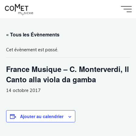
Aller
au
Accueil
Évènement
Comet
France Musique – C. Monterverdi, Il Canto alla
contenu
viola da gamba
Musicke
« Tous les Évènements
Cet évènement est passé.
France Musique – C. Monterverdi, Il
Canto alla viola da gamba
14 octobre 2017
Ajouter au calendrier