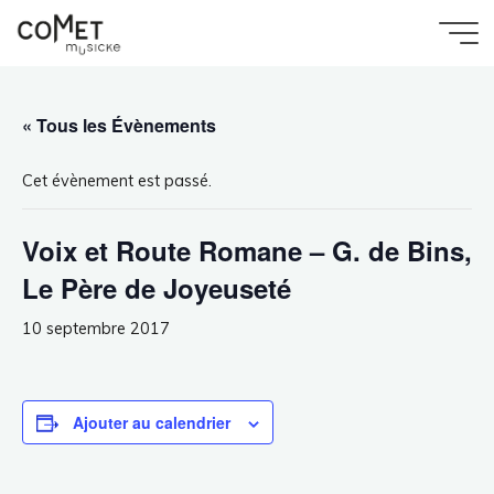
Aller
au
Accueil
Évènement
Comet
Voix et Route Romane – G. de Bins, Le Père de
contenu
Joyeuseté
Musicke
« Tous les Évènements
Cet évènement est passé.
Voix et Route Romane – G. de Bins,
Le Père de Joyeuseté
10 septembre 2017
Ajouter au calendrier