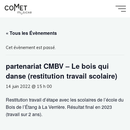
Aller
au
Accueil
Évènement
Comet
partenariat CMBV – Le bois qui danse (restitution
contenu
travail scolaire)
Musicke
« Tous les Évènements
Cet évènement est passé.
partenariat CMBV – Le bois qui
danse (restitution travail scolaire)
14 juin 2022 @ 15 h 00
Restitution travail d’étape avec les scolaires de l’école du
Bois de l’Étang à La Verrière. Résultat final en 2023
(travail sur 2 ans).