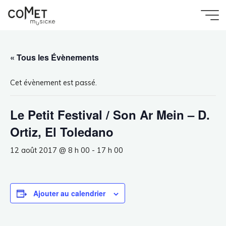
Aller
au
Accueil
Évènement
Comet
Le Petit Festival / Son Ar Mein – D. Ortiz, El
contenu
Toledano
Musicke
« Tous les Évènements
Cet évènement est passé.
Le Petit Festival / Son Ar Mein – D.
Ortiz, El Toledano
12 août 2017 @ 8 h 00
-
17 h 00
Ajouter au calendrier