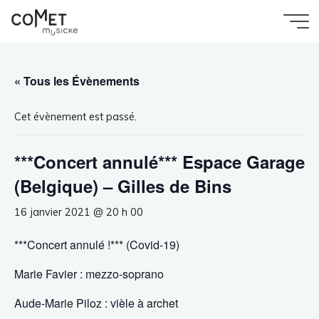
Aller
au
Accueil
Évènement
Comet
***Concert annulé*** Espace Garage (Belgique) –
contenu
Gilles de Bins
Musicke
« Tous les Évènements
Cet évènement est passé.
***Concert annulé*** Espace Garage
(Belgique) – Gilles de Bins
16 janvier 2021 @ 20 h 00
***Concert annulé !*** (Covid-19)
Marie Favier : mezzo-soprano
Aude-Marie Piloz : vièle à archet