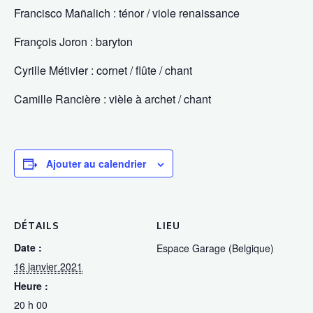
Francisco Mañalich : ténor / viole renaissance
François Joron : baryton
Cyrille Métivier : cornet / flûte / chant
Camille Rancière : vièle à archet / chant
Ajouter au calendrier
DÉTAILS
LIEU
Date :
Espace Garage (Belgique)
16 janvier 2021
Heure :
20 h 00