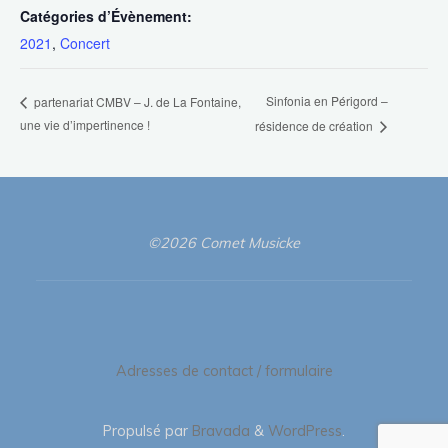
Catégories d’Évènement:
2021
,
Concert
Sinfonia en Périgord –
partenariat CMBV – J. de La Fontaine,
une vie d’impertinence !
résidence de création
©2026 Comet Musicke
Adresses de contact / formulaire
Propulsé par
Bravada
&
WordPress
.