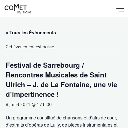
Aller
au
Accueil
Évènement
Comet
Festival de Sarrebourg / Rencontres Musicales de
contenu
Saint Ulrich – J. de La Fontaine, une vie
Musicke
d’impertinence !
« Tous les Évènements
Cet évènement est passé.
Festival de Sarrebourg /
Rencontres Musicales de Saint
Ulrich – J. de La Fontaine, une vie
d’impertinence !
8 juillet 2021 @ 17 h 00
Un programme constitué de chansons et d’airs de cour,
d’extraits d’opéras de Lully, de pièces instrumentales et