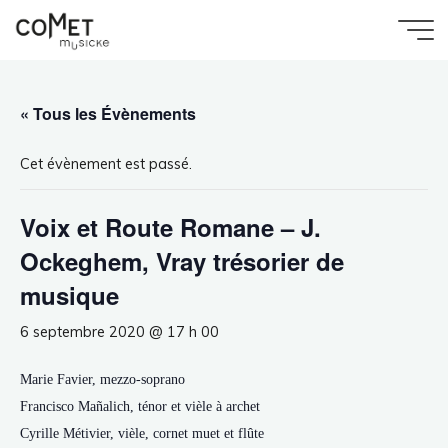
Aller
au
Accueil
Évènement
Comet
Voix et Route Romane – J. Ockeghem, Vray
contenu
trésorier de musique
Musicke
« Tous les Évènements
Cet évènement est passé.
Voix et Route Romane – J.
Ockeghem, Vray trésorier de
musique
6 septembre 2020 @ 17 h 00
Marie Favier, mezzo-soprano
Francisco Mañalich, ténor et vièle à archet
Cyrille Métivier, vièle, cornet muet et flûte