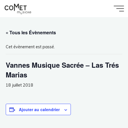
Aller
au
Accueil
Évènement
Comet
contenu
Vannes Musique Sacrée – Las Trés Marias
Musicke
« Tous les Évènements
Cet évènement est passé.
Vannes Musique Sacrée – Las Trés
Marias
18 juillet 2018
Ajouter au calendrier