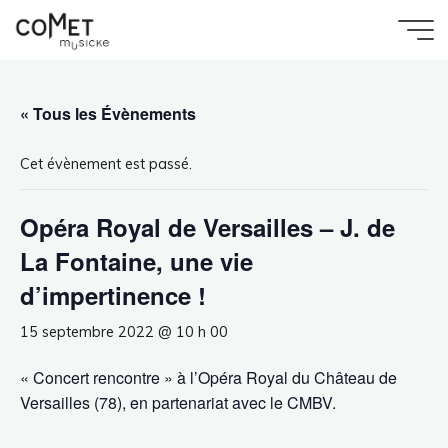
Aller
au
Accueil
Évènement
Comet
Opéra Royal de Versailles – J. de La Fontaine, une
contenu
vie d’impertinence !
Musicke
« Tous les Évènements
Cet évènement est passé.
Opéra Royal de Versailles – J. de
La Fontaine, une vie
d’impertinence !
15 septembre 2022 @ 10 h 00
« Concert rencontre » à l’Opéra Royal du Château de
Versailles (78), en partenariat avec le CMBV.