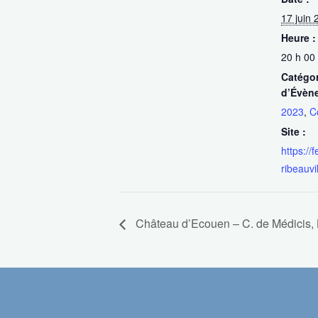
17 juin 
Heure :
20 h 00
Catégor
d’Évèn
2023
,
C
Site :
https://
ribeauvi
Château d’Ecouen – C. de Médicis, 