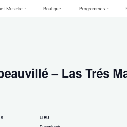
et Musicke
Boutique
Programmes
Accueil
Évènement
Festival de Ribeauvillé – Las Trés Marias
ival de Ribeauvillé – Las Trés M
beauvillé – Las Trés M
LS
LIEU
Dusenbach