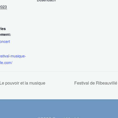
2023
ies
ement:
oncert
festival-musique-
lle.com/
Le pouvoir et la musique
Festival de Ribeauvill