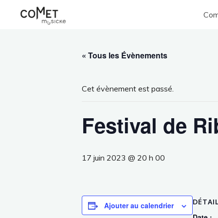
Aller
Com
au
Comet
Fest
contenu
Musicke
« Tous les Évènements
Cet évènement est passé.
Festival de Ri
17 juin 2023 @ 20 h 00
DÉTAI
Ajouter au calendrier
Date :