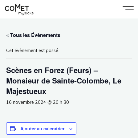
Aller
au
Accueil
Évènement
Comet
Scènes en Forez (Feurs) – Monsieur de Sainte-
contenu
Colombe, Le Majestueux
Musicke
« Tous les Évènements
Cet évènement est passé.
Scènes en Forez (Feurs) –
Monsieur de Sainte-Colombe, Le
Majestueux
16 novembre 2024 @ 20 h 30
Ajouter au calendrier