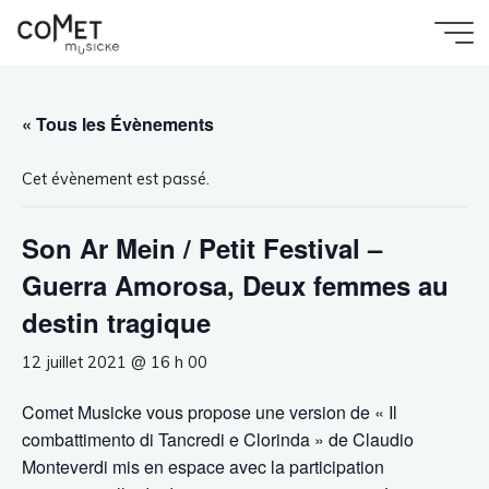
Aller
au
Accueil
Évènement
Comet
Son Ar Mein / Petit Festival – Guerra Amorosa,
contenu
Deux femmes au destin tragique
Musicke
« Tous les Évènements
Cet évènement est passé.
Son Ar Mein / Petit Festival –
Guerra Amorosa, Deux femmes au
destin tragique
12 juillet 2021 @ 16 h 00
Comet Musicke vous propose une version de « Il
combattimento di Tancredi e Clorinda » de Claudio
Monteverdi mis en espace avec la participation