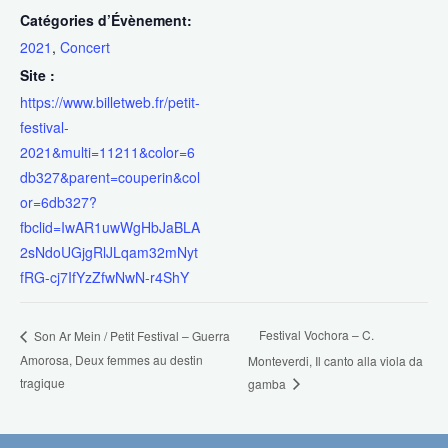
Catégories d’Évènement:
2021
,
Concert
Site :
https://www.billetweb.fr/petit-
festival-
2021&multi=11211&color=6
db327&parent=couperin&col
or=6db327?
fbclid=IwAR1uwWgHbJaBLA
2sNdoUGjgRlJLqam32mNyt
fRG-cj7IfYzZfwNwN-r4ShY
Festival Vochora – C.
Son Ar Mein / Petit Festival – Guerra
Amorosa, Deux femmes au destin
Monteverdi, Il canto alla viola da
tragique
gamba