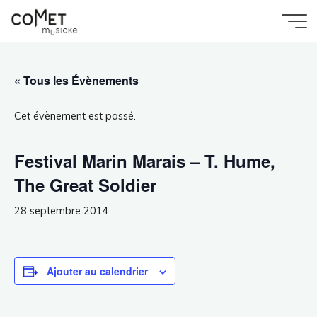
Aller
au
Accueil
Évènement
Comet
Festival Marin Marais – T. Hume, The Great
contenu
Soldier
Musicke
« Tous les Évènements
Cet évènement est passé.
Festival Marin Marais – T. Hume,
The Great Soldier
28 septembre 2014
Ajouter au calendrier