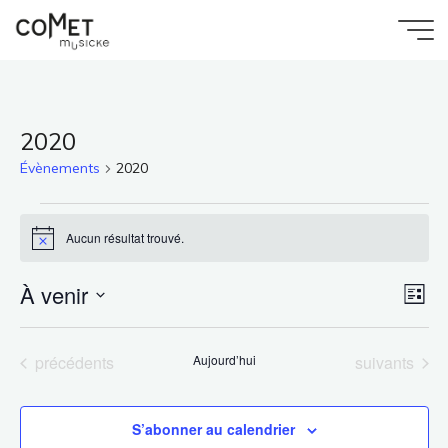
Aller
au
Accueil
Comet
contenu
Évènements
Musicke
2020
Évènements
2020
Évènements
Aucun résultat trouvé.
Notice
À venir
Na
Nav
Liste
Sélectionnez
de
une
par
Évènements
Évènements
précédents
Aujourd’hui
suivants
date.
vu
con
S’abonner au calendrier
Év