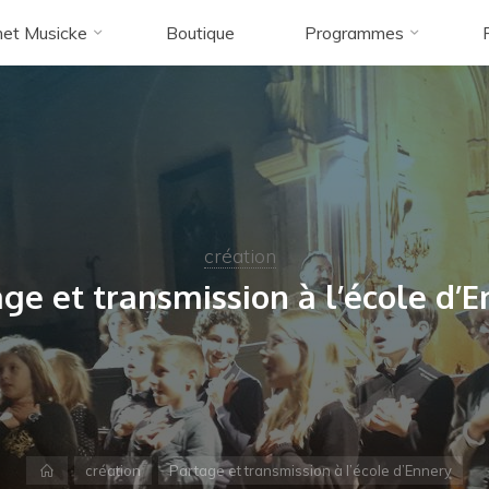
et Musicke
Boutique
Programmes
création
ge et transmission à l’école d’
Accueil
création
Partage et transmission à l’école d’Ennery