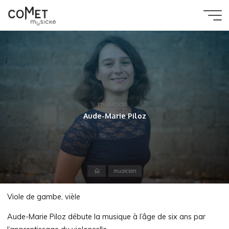
Aller
au
Comet
contenu
Musicke
musician
Aude-Marie Piloz
Accueil
musician
Viole de gambe, vièle
Aude-Marie Piloz débute la musique à l’âge de six ans par