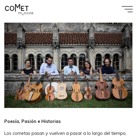
Aller
au
Accueil
Comet
contenu
Biografía
Musicke
Poesía, Pasión e Historias
Los cometas pasan y vuelven a pasar a lo largo del tiempo,