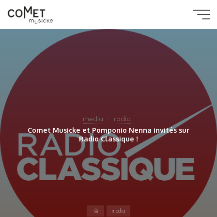
Aller
au
Comet
contenu
Musicke
media
radio
Comet Musicke et Pomponio Nenna invités sur
Radio Classique !
Accueil
media