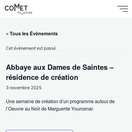
Aller
au
Accueil
Évènement
Comet
Abbaye aux Dames de Saintes – résidence de
contenu
création
Musicke
« Tous les Évènements
Cet évènement est passé.
Abbaye aux Dames de Saintes –
résidence de création
3 novembre 2025
Une semaine de création d’un programme autour de
l’Oeuvre au Noir de Marguerite Yourcenar.