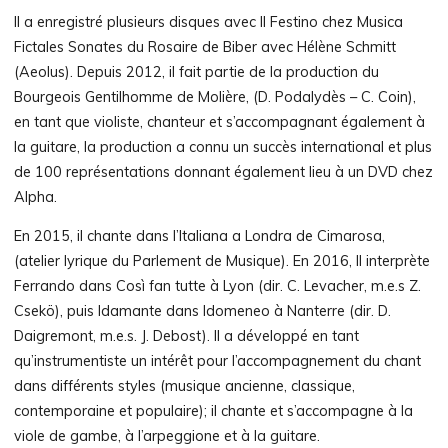
Il a enregistré plusieurs disques avec Il Festino chez Musica
Fictales Sonates du Rosaire de Biber avec Hélène Schmitt
(Aeolus). Depuis 2012, il fait partie de la production du
Bourgeois Gentilhomme de Molière, (D. Podalydès – C. Coin),
en tant que violiste, chanteur et s’accompagnant également à
la guitare, la production a connu un succès international et plus
de 100 représentations donnant également lieu à un DVD chez
Alpha.
En 2015, il chante dans l’Italiana a Londra de Cimarosa,
(atelier lyrique du Parlement de Musique). En 2016, Il interprète
Ferrando dans Così fan tutte à Lyon (dir. C. Levacher, m.e.s Z.
Csekö), puis Idamante dans Idomeneo à Nanterre (dir. D.
Daigremont, m.e.s. J. Debost). Il a développé en tant
qu’instrumentiste un intérêt pour l’accompagnement du chant
dans différents styles (musique ancienne, classique,
contemporaine et populaire); il chante et s’accompagne à la
viole de gambe, à l’arpeggione et à la guitare.