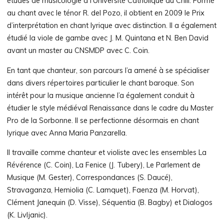
études de musicologie à l’Université Catholique du Chili. Formé
au chant avec le ténor R. del Pozo, il obtient en 2009 le Prix
d’interprétation en chant lyrique avec distinction. Il a également
étudié la viole de gambe avec J. M. Quintana et N. Ben David
avant un master au CNSMDP avec C. Coin.
En tant que chanteur, son parcours l’a amené à se spécialiser
dans divers répertoires particulier le chant baroque. Son
intérêt pour la musique ancienne l’a également conduit à
étudier le style médiéval Renaissance dans le cadre du Master
Pro de la Sorbonne. Il se perfectionne désormais en chant
lyrique avec Anna Maria Panzarella.
Il travaille comme chanteur et violiste avec les ensembles La
Révérence (C. Coin), La Fenice (J. Tubery), Le Parlement de
Musique (M. Gester), Correspondances (S. Daucé),
Stravaganza, Hemiolia (C. Lamquet), Faenza (M. Horvat),
Clément Janequin (D. Visse), Séquentia (B. Bagby) et Dialogos
(K. Livljanic).