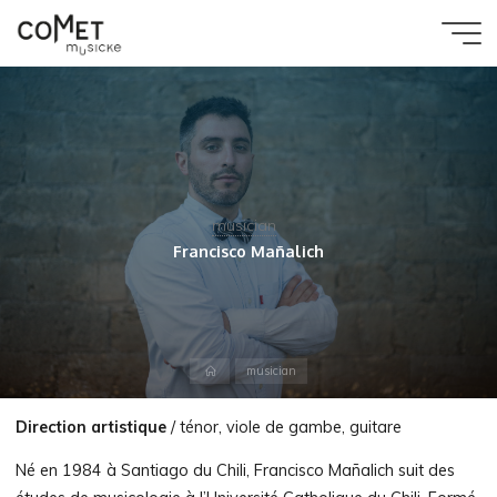
Aller
au
Comet
contenu
Musicke
musician
Francisco Mañalich
Accueil
musician
Direction artistique
/ ténor, viole de gambe, guitare
Né en 1984 à Santiago du Chili, Francisco Mañalich suit des