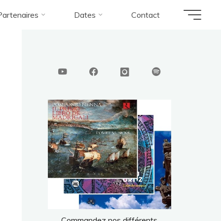
Partenaires
Dates
Contact
omano
Melomano_digital
Commandez nos différents