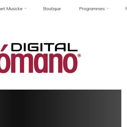
et Musicke
Boutique
Programmes
e
5 étoiles ("Excelente") pour "Diego Ortiz - Caleidoscopio" chez Mel
Melomano_digital