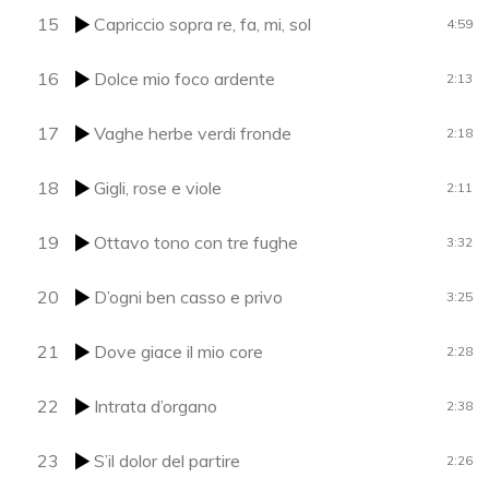
15
Capriccio sopra re, fa, mi, sol
4:59
16
Dolce mio foco ardente
2:13
17
Vaghe herbe verdi fronde
2:18
18
Gigli, rose e viole
2:11
19
Ottavo tono con tre fughe
3:32
20
D’ogni ben casso e privo
3:25
21
Dove giace il mio core
2:28
22
Intrata d’organo
2:38
23
S’il dolor del partire
2:26