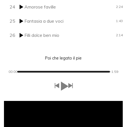
24
Amorose faville
2:24
25
Fantasia a due voci
1:43
26
Filli dolce ben mio
2:14
Poi che legato il pie
00:00
-1:59