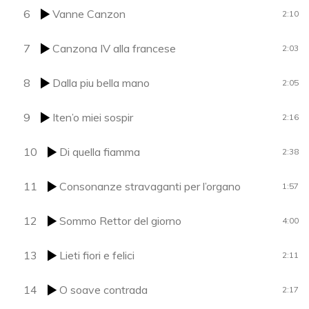
6
Vanne Canzon
2:10
7
Canzona IV alla francese
2:03
8
Dalla piu bella mano
2:05
9
Iten’o miei sospir
2:16
10
Di quella fiamma
2:38
11
Consonanze stravaganti per l’organo
1:57
12
Sommo Rettor del giorno
4:00
13
Lieti fiori e felici
2:11
14
O soave contrada
2:17