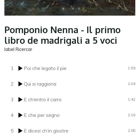
Pomponio Nenna - Il primo
libro de madrigali a 5 voci
label Ricercar
1
Poi che legato il pie
1:59
2
Qui si raggiona
2:04
3
E ch’entro il carro
1:42
4
E che per segno
2:16
5
E dicesi ch’in giostre
2:05