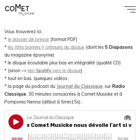
Aller
au
Accueil
Comet
Pomponio Nenna – Il primo libro de madrigali a 5
contenu
voci
Musicke
Vous trouverez ici :
*
le dossier de presse
(format PDF)
*
les (très bonnes !) critiques du disque
(dont les
5 Diapasons
du magazine éponyme)
* le disque écoutable plus bas en intégralité (qualité CD)
* (sinon –>
lien
Spotify
vers le disque
)
* tout en bas, quelques vidéos
* la page du podcast du
Journal du Classique
, sur
Radio
Classique
, 30 minutes consacrées à Comet Musicke et à
Pomponio Nenna (début à 5min15s) :