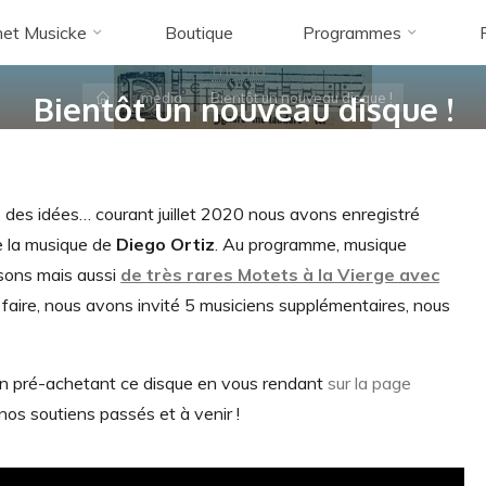
et Musicke
Boutique
Programmes
media
Accueil
media
Bientôt un nouveau disque !
Bientôt un nouveau disque !
es idées… courant juillet 2020 nous avons enregistré
de la musique de
Diego Ortiz
. Au programme, musique
nsons mais aussi
de très rares Motets à la Vierge avec
e faire, nous avons invité 5 musiciens supplémentaires, nous
en pré-achetant ce disque en vous rendant
sur la page
 nos soutiens passés et à venir !