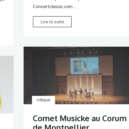
Concertclassic.com …
"« Le
Lire la suite
Disque
de
la
Semaine »
pour
Concert
Classic
=
Quinze
critique
!"
Comet Musicke au Corum
de Montpellier