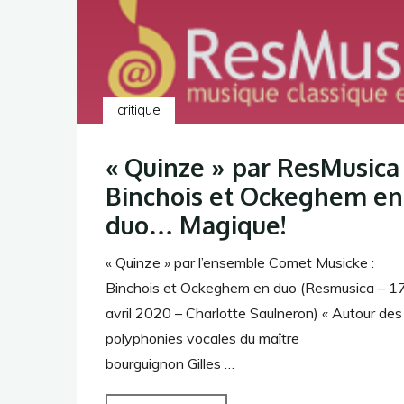
festival
Voix
et
Route
critique
Romane"
« Quinze » par ResMusica 
Binchois et Ockeghem en
duo… Magique!
« Quinze » par l’ensemble Comet Musicke :
Binchois et Ockeghem en duo (Resmusica – 1
avril 2020 – Charlotte Saulneron) « Autour des
polyphonies vocales du maître
bourguignon Gilles …