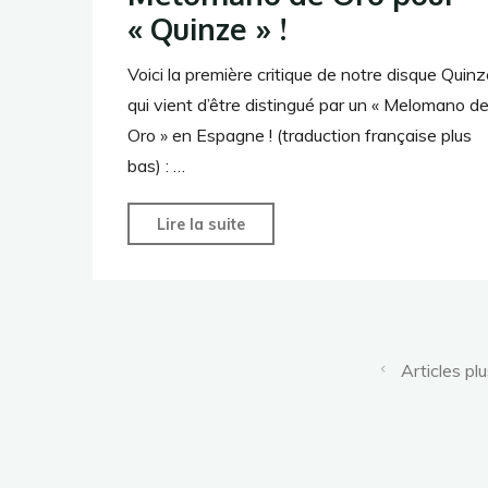
« Quinze » !
Voici la première critique de notre disque Quinz
qui vient d’être distingué par un « Melomano d
Oro » en Espagne ! (traduction française plus
bas) : …
"Melomano
Lire la suite
de
Oro
pour
« Quinze »
Articles pl
!"