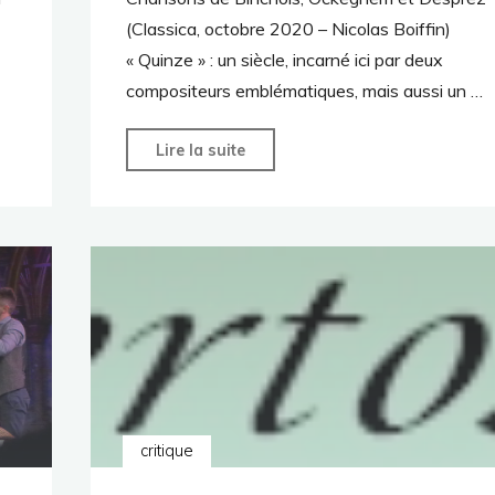
(Classica, octobre 2020 – Nicolas Boiffin)
« Quinze » : un siècle, incarné ici par deux
compositeurs emblématiques, mais aussi un …
"Classica
Lire la suite
–
5
étoiles
pour
Quinze
!"
critique