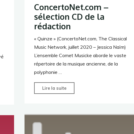
ConcertoNet.com –
sélection CD de la
rédaction
« Quinze » (ConcertoNet.com, The Classical
Music Network, juillet 2020 – Jessica Naïm)
L’ensemble Comet Musicke aborde le vaste
vé
répertoire de la musique ancienne, de la
polyphonie …
"ConcertoNet.com
Lire la suite
–
sélection
CD
de
la