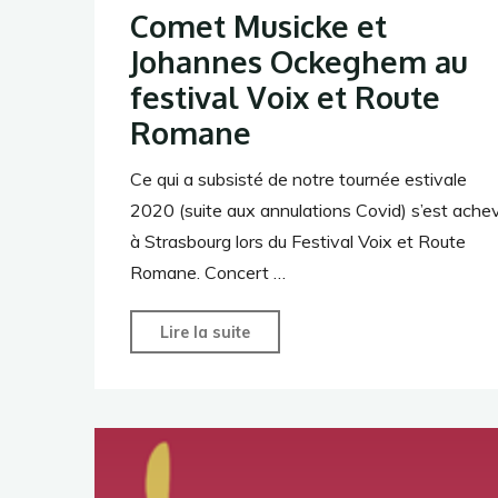
Comet Musicke et
Johannes Ockeghem au
festival Voix et Route
Romane
Ce qui a subsisté de notre tournée estivale
2020 (suite aux annulations Covid) s’est ache
à Strasbourg lors du Festival Voix et Route
Romane. Concert …
"Comet
Lire la suite
Musicke
et
Johannes
Ockeghem
au