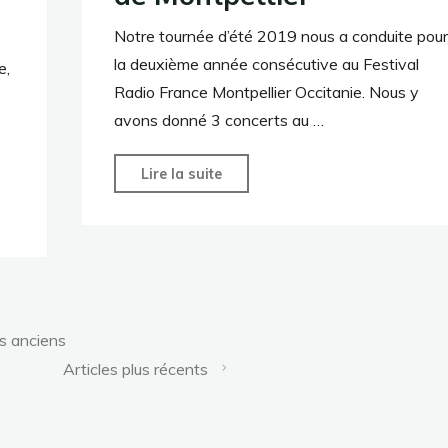
Notre tournée d’été 2019 nous a conduite pour
la deuxième année consécutive au Festival
e,
Radio France Montpellier Occitanie. Nous y
e
avons donné 3 concerts au …
"Comet
Lire la suite
Musicke
au
Corum
de
Montpellier"
us anciens
Articles plus récents