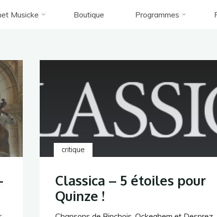
et Musicke
Boutique
Programmes
Accueil
(Pages 2)
Archives de la catégorie « diffusion »
diffusion
critique
-
Classica – 5 étoiles pour
Quinze !
r
Chansons de Binchois, Ockeghem et Desprez