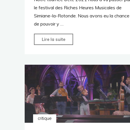
le festival des Riches Heures Musicales de
Simiane-la-Rotonde. Nous avons eu la chance
de pouvoir y …
"Comet
Lire la suite
Musicke
à
Simiane-
la-
Rotonde"
critique