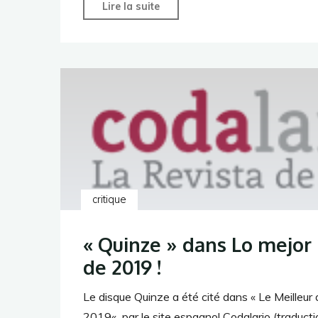
"«
Lire la suite
Quinze
»
par
ResMusica
:
Binchois
et
Ockeghem
en
critique
duo…
Magique!"
« Quinze » dans Lo mejor
de 2019 !
Le disque Quinze a été cité dans « Le Meilleur 
2019« par le site espagnol Codalario (traducti