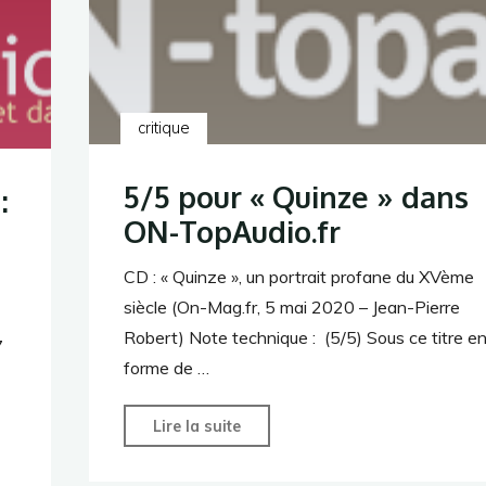
rédaction"
critique
5/5 pour « Quinze » dans
:
ON-TopAudio.fr
CD : « Quinze », un portrait profane du XVème
siècle (On-Mag.fr, 5 mai 2020 – Jean-Pierre
Robert) Note technique : (5/5) Sous ce titre e
7
forme de …
"5/5
Lire la suite
pour
« Quinze »