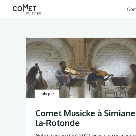
Aller
Com
au
Comet
contenu
Musicke
critique
Comet Musicke à Simiane
la-Rotonde
Notre tournée d’été 2021 nous a vu passer pa