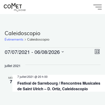
Aller
au
Accueil
Comet
contenu
Évènements
Musicke
Caleidoscopio
Évènements
Caleidoscopio
07/07/2021
 - 
06/08/2026
Évènements
Na
Nav
Liste
Sélectionnez
de
une
par
juillet 2021
date.
vu
7 juillet 2021 @ 20 h 00
con
MER
7
Festival de Sarrebourg / Rencontres Musicales
Év
de Saint Ulrich – D. Ortiz, Caleidoscopio