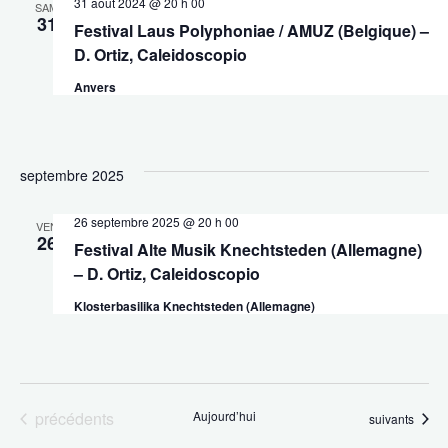
31 août 2024 @ 20 h 00
SAM
31
Festival Laus Polyphoniae / AMUZ (Belgique) –
D. Ortiz, Caleidoscopio
Anvers
septembre 2025
26 septembre 2025 @ 20 h 00
VEN
26
Festival Alte Musik Knechtsteden (Allemagne)
– D. Ortiz, Caleidoscopio
Klosterbasilika Knechtsteden (Allemagne)
Évènements
précédents
Aujourd’hui
Évènements
suivants