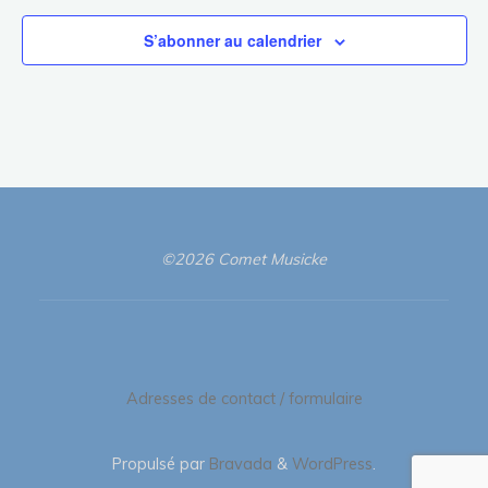
S’abonner au calendrier
©2026 Comet Musicke
Adresses de contact / formulaire
Propulsé par
Bravada
&
WordPress
.