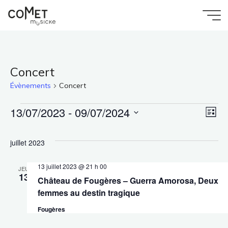
Aller
au
Accueil
Pages 2
Comet
contenu
Évènements
Musicke
Concert
Évènements
Concert
13/07/2023
 - 
09/07/2024
Évènements
Na
Nav
Liste
Sélectionnez
de
une
par
juillet 2023
date.
vu
13 juillet 2023 @ 21 h 00
con
JEU
13
Château de Fougères – Guerra Amorosa, Deux
Év
femmes au destin tragique
Fougères