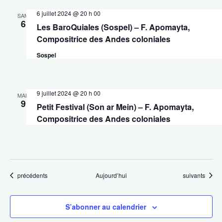
6 juillet 2024 @ 20 h 00
SAM
6
Les BaroQuiales (Sospel) – F. Apomayta,
Compositrice des Andes coloniales
Sospel
9 juillet 2024 @ 20 h 00
MAR
9
Petit Festival (Son ar Mein) – F. Apomayta,
Compositrice des Andes coloniales
Évènements
Évènements
précédents
Aujourd’hui
suivants
S’abonner au calendrier